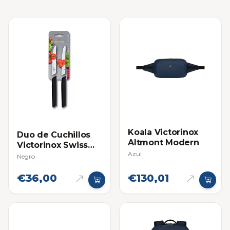
Koala Victorinox
Duo de Cuchillos
Altmont Modern
Victorinox Swiss
Azul
Modern Para
Negro
Tomate
€36,00
€130,01