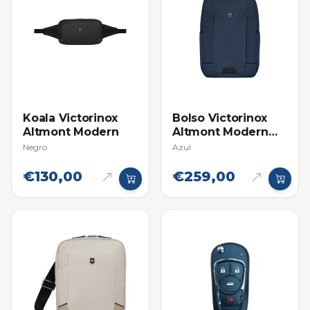
Koala Victorinox
Bolso Victorinox
Altmont Modern
Altmont Modern
Compact Backpack
Negro
Azul
€130,00
€259,00