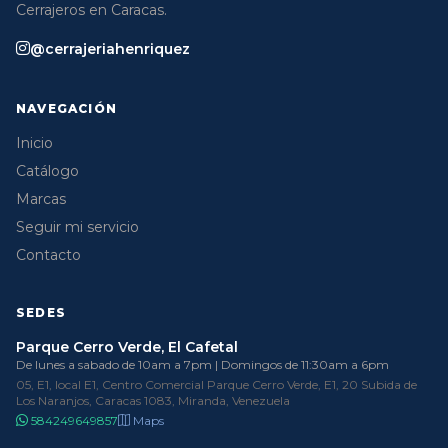
Cerrajeros en Caracas.
@cerrajeriahenriquez
NAVEGACIÓN
Inicio
Catálogo
Marcas
Seguir mi servicio
Contacto
SEDES
Parque Cerro Verde, El Cafetal
De lunes a sabado de 10am a 7pm | Domingos de 11:30am a 6pm
05, E1, local E1, Centro Comercial Parque Cerro Verde, E1, 20 Subida de
Los Naranjos, Caracas 1083, Miranda, Venezuela
584249649857
Maps