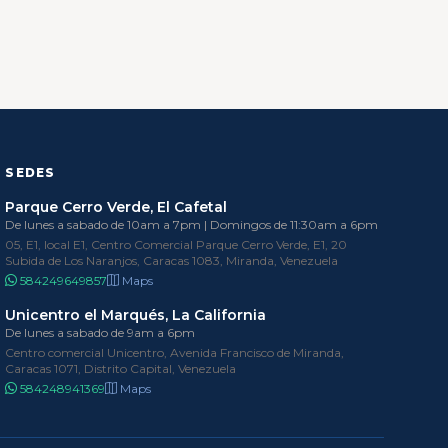
SEDES
Parque Cerro Verde, El Cafetal
De lunes a sabado de 10am a 7pm | Domingos de 11:30am a 6pm
05, E1, local E1, Centro Comercial Parque Cerro Verde, E1, 20
Subida de Los Naranjos, Caracas 1083, Miranda, Venezuela
584249649857
Maps
Unicentro el Marqués, La California
De lunes a sabado de 9am a 6pm
Centro comercial Unicentro, Avenida Francisco de Miranda,
Caracas 1071, Distrito Capital, Venezuela
584248941369
Maps