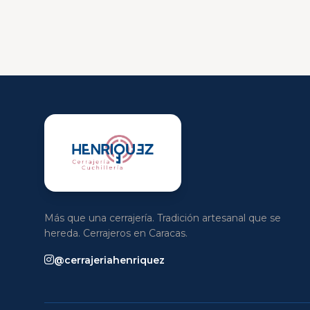
Más que una cerrajería. Tradición artesanal que se
hereda. Cerrajeros en Caracas.
@cerrajeriahenriquez