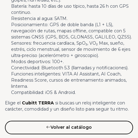
Batería: hasta 10 días de uso típico, hasta 26 h con GPS
continuo.
Resistencia al agua: 5ATM.
Posicionamiento: GPS de doble banda (L1 + L5),
navegación de rutas, mapas offline, compatible con 5
sistemas GNSS (GPS, BDS, GLONASS, GALILEO, QZSS).
Sensores: frecuencia cardíaca, SpO₂, VO₂ Max, sueño,
estrés, ciclo menstrual, sensor de movimiento de 6 ejes
ultra-preciso (acelerómetro + giroscopio).
Modos deportivos: 100+.
Conectividad: Bluetooth 5.3 (llamadas y notificaciones).
Funciones inteligentes: VITA AI Assistant, AI Coach,
Readiness Score, cursos de entrenamiento animados,
linterna.
Compatibilidad: iOS & Android.
Elige el
Cubitt TERRA
si buscas un reloj inteligente con
carácter, comodidad y un diseño listo para seguir tu ritmo.
Volver al catálogo