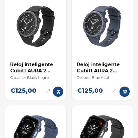
Reloj inteligente
Reloj inteligente
Cubitt AURA 2
Cubitt AURA 2
Smartwatch
Smartwatch
Obsidian Black Negro
Deepest Blue Azul
€125,00
€125,00