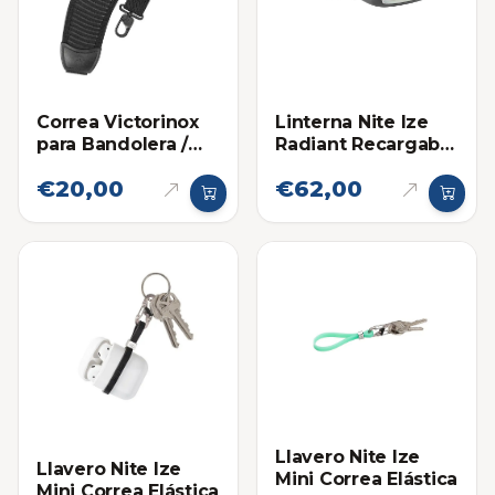
Correa Victorinox
Linterna Nite Ize
para Bandolera /
Radiant Recargable
Bolso de Viaje
Con Correa
€20,00
€62,00
Ajustable
Llavero Nite Ize
Llavero Nite Ize
Mini Correa Elástica
Mini Correa Elástica