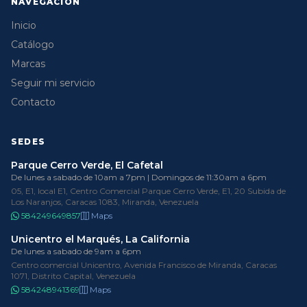
NAVEGACIÓN
Inicio
Catálogo
Marcas
Seguir mi servicio
Contacto
SEDES
Parque Cerro Verde, El Cafetal
De lunes a sabado de 10am a 7pm | Domingos de 11:30am a 6pm
05, E1, local E1, Centro Comercial Parque Cerro Verde, E1, 20 Subida de
Los Naranjos, Caracas 1083, Miranda, Venezuela
584249649857
Maps
Unicentro el Marqués, La California
De lunes a sabado de 9am a 6pm
Centro comercial Unicentro, Avenida Francisco de Miranda, Caracas
1071, Distrito Capital, Venezuela
584248941369
Maps