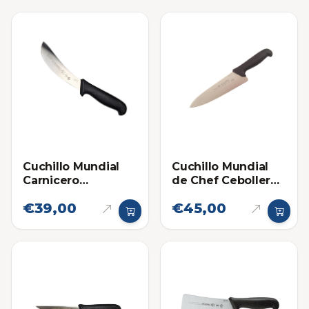
Cuchillo Mundial
Cuchillo Mundial
Carnicero
de Chef Cebollero
Despellejador de 6
8 Pulgadas
€39,00
€45,00
Pulgadas