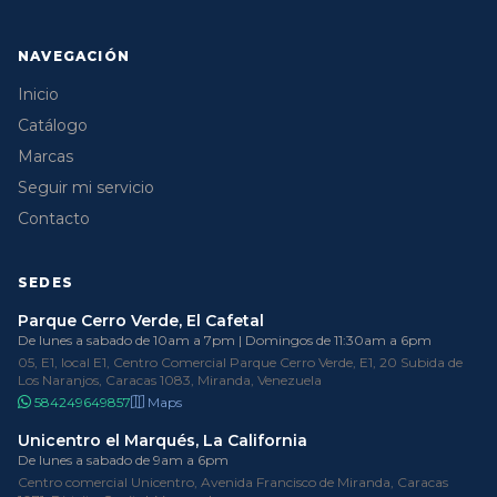
NAVEGACIÓN
Inicio
Catálogo
Marcas
Seguir mi servicio
Contacto
SEDES
Parque Cerro Verde, El Cafetal
De lunes a sabado de 10am a 7pm | Domingos de 11:30am a 6pm
05, E1, local E1, Centro Comercial Parque Cerro Verde, E1, 20 Subida de
Los Naranjos, Caracas 1083, Miranda, Venezuela
584249649857
Maps
Unicentro el Marqués, La California
De lunes a sabado de 9am a 6pm
Centro comercial Unicentro, Avenida Francisco de Miranda, Caracas