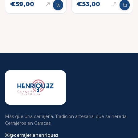
€59,00
€53,00
Más que una cerrajería. Tradición artesanal que se hereda.
Cerrajeros en Caracas.
@cerrajeriahenriquez