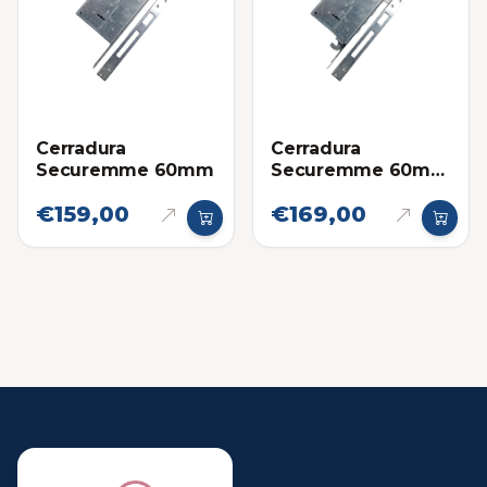
Cerradura
Cerradura
Securemme 60mm
Securemme 60mm
con Base para
€159,00
€169,00
Barras