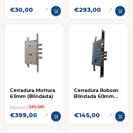
Proximidad 2012-
€30,00
€293,00
2015
Cerradura Mottura
Cerradura Robson
63mm (Blindada)
Blindada 60mm
para Cilindro
€519,00
-23% OFF
Europerfil
€399,00
€145,00