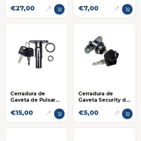
€27,00
€7,00
Cerradura de
Cerradura de
Gaveta de Pulsar
Gaveta Security de
Plateada 42mm
Pulsar Plateada
€15,00
€5,00
22mm