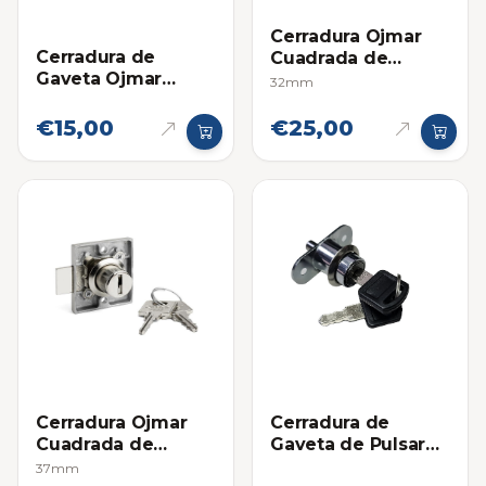
Cerradura Ojmar
Cerradura de
Cuadrada de
Gaveta Ojmar
Gaveta
32mm
27mm de Pulsar
Dorada
€15,00
€25,00
Cerradura Ojmar
Cerradura de
Cuadrada de
Gaveta de Pulsar
Gaveta
Plateada 22mm
37mm