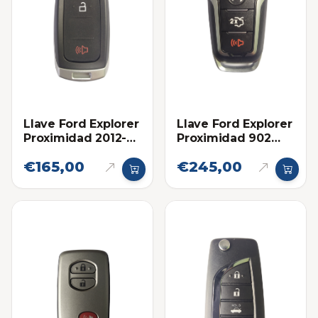
Llave Ford Explorer
Llave Ford Explorer
Proximidad 2012-
Proximidad 902
2015 Eléctronica
Mhz Eléctronica
€165,00
€245,00
original
Original 2016-2019