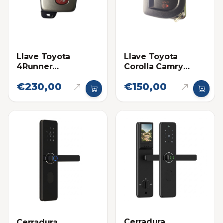
Llave Toyota
Llave Toyota
4Runner
Corolla Camry
Proximidad 14ACX
Electrónica original
€230,00
€150,00
Eléctronica original
2019 - 2024
Cerradura
Cerradura