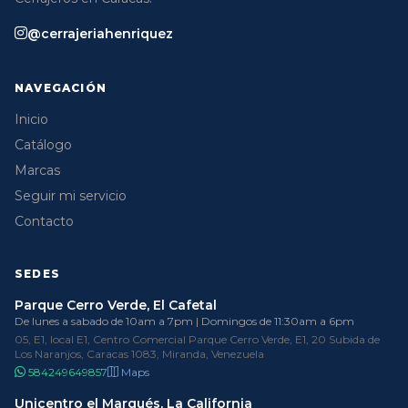
@cerrajeriahenriquez
NAVEGACIÓN
Inicio
Catálogo
Marcas
Seguir mi servicio
Contacto
SEDES
Parque Cerro Verde, El Cafetal
De lunes a sabado de 10am a 7pm | Domingos de 11:30am a 6pm
05, E1, local E1, Centro Comercial Parque Cerro Verde, E1, 20 Subida de
Los Naranjos, Caracas 1083, Miranda, Venezuela
584249649857
Maps
Unicentro el Marqués, La California