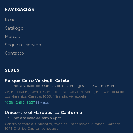
NAVEGACIÓN
Inicio
Catálogo
Marcas
Seguir mi servicio
Contacto
SEDES
Parque Cerro Verde, El Cafetal
De lunes a sabado de 10am a 7pm | Domingos de 11:30am a 6pm
05, E1, local E1, Centro Comercial Parque Cerro Verde, E1, 20 Subida de
Los Naranjos, Caracas 1083, Miranda, Venezuela
584249649857
Maps
Unicentro el Marqués, La California
De lunes a sabado de 9am a 6pm
Centro comercial Unicentro, Avenida Francisco de Miranda, Caracas
1071, Distrito Capital, Venezuela