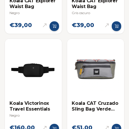
Koala CAT Explorer
Koala CAT Explorer
Waist Bag
Waist Bag
Negro
Gris oscuro
€39,00
€39,00
Koala Victorinox
Koala CAT Cruzado
Travel Essentials
Sling Bag Verde
Oliva
Negro
€160,00
€51,00