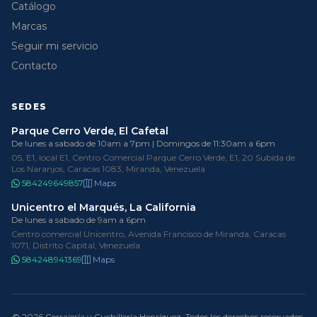
Catálogo
Marcas
Seguir mi servicio
Contacto
SEDES
Parque Cerro Verde, El Cafetal
De lunes a sabado de 10am a 7pm | Domingos de 11:30am a 6pm
05, E1, local E1, Centro Comercial Parque Cerro Verde, E1, 20 Subida de
Los Naranjos, Caracas 1083, Miranda, Venezuela
584249649857
Maps
Unicentro el Marqués, La California
De lunes a sabado de 9am a 6pm
Centro comercial Unicentro, Avenida Francisco de Miranda, Caracas
1071, Distrito Capital, Venezuela
584248941369
Maps
© 2026 Cerrajería y Cuchillería Henríquez. Todos los derechos reservados.