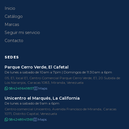
Inicio
Catálogo
Marcas
Seguir mi servicio
Contacto
SEDES
Parque Cerro Verde, El Cafetal
De lunes a sabado de 10am a 7pm | Domingos de 11:30am a 6pm
05, E1, local E1, Centro Comercial Parque Cerro Verde, E1, 20 Subida de
Los Naranjos, Caracas 1083, Miranda, Venezuela
584249649857
Maps
Unicentro el Marqués, La California
De lunes a sabado de 9am a 6pm
Centro comercial Unicentro, Avenida Francisco de Miranda, Caracas
1071, Distrito Capital, Venezuela
584248941369
Maps