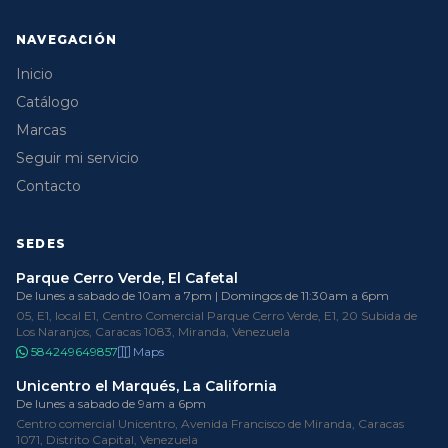
NAVEGACIÓN
Inicio
Catálogo
Marcas
Seguir mi servicio
Contacto
SEDES
Parque Cerro Verde, El Cafetal
De lunes a sabado de 10am a 7pm | Domingos de 11:30am a 6pm
05, E1, local E1, Centro Comercial Parque Cerro Verde, E1, 20 Subida de
Los Naranjos, Caracas 1083, Miranda, Venezuela
584249649857
Maps
Unicentro el Marqués, La California
De lunes a sabado de 9am a 6pm
Centro comercial Unicentro, Avenida Francisco de Miranda, Caracas
1071, Distrito Capital, Venezuela