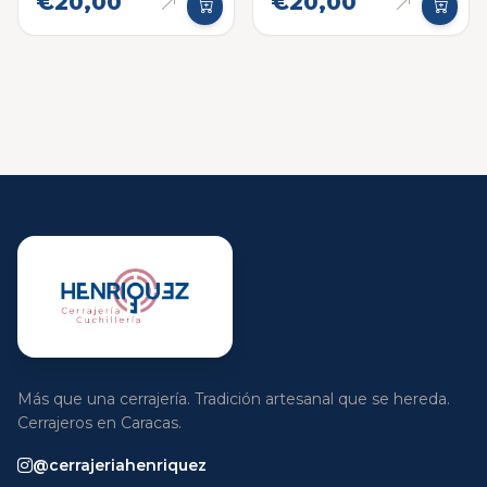
€20,00
€20,00
Más que una cerrajería. Tradición artesanal que se hereda.
Cerrajeros en Caracas.
@cerrajeriahenriquez