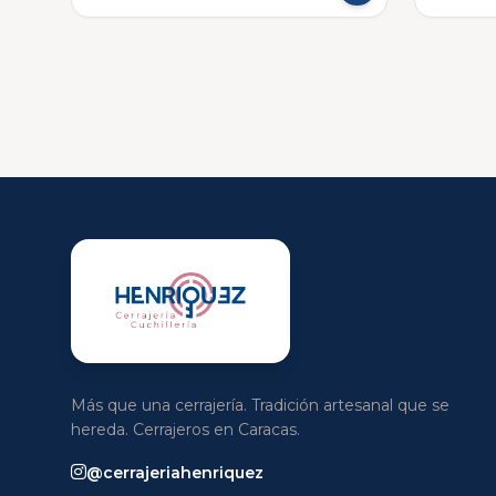
Más que una cerrajería. Tradición artesanal que se
hereda. Cerrajeros en Caracas.
@cerrajeriahenriquez