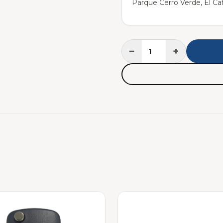
Parque Cerro Verde, El Caf
−
+