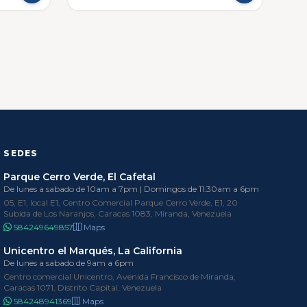
SEDES
Parque Cerro Verde, El Cafetal
De lunes a sabado de 10am a 7pm | Domingos de 11:30am a 6pm
05, E1, local E1, Centro Comercial Parque Cerro Verde, E1, 20
Subida de Los Naranjos, Caracas 1083, Miranda, Venezuela
584249649857
Maps
Unicentro el Marqués, La California
De lunes a sabado de 9am a 6pm
Centro comercial Unicentro, Avenida Francisco de Miranda,
Caracas 1071, Distrito Capital, Venezuela
584248941369
Maps