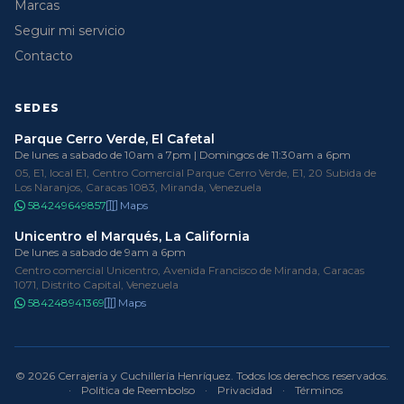
Marcas
Seguir mi servicio
Contacto
SEDES
Parque Cerro Verde, El Cafetal
De lunes a sabado de 10am a 7pm | Domingos de 11:30am a 6pm
05, E1, local E1, Centro Comercial Parque Cerro Verde, E1, 20 Subida de
Los Naranjos, Caracas 1083, Miranda, Venezuela
584249649857
Maps
Unicentro el Marqués, La California
De lunes a sabado de 9am a 6pm
Centro comercial Unicentro, Avenida Francisco de Miranda, Caracas
1071, Distrito Capital, Venezuela
584248941369
Maps
© 2026 Cerrajería y Cuchillería Henríquez. Todos los derechos reservados.
·
Política de Reembolso
·
Privacidad
·
Términos