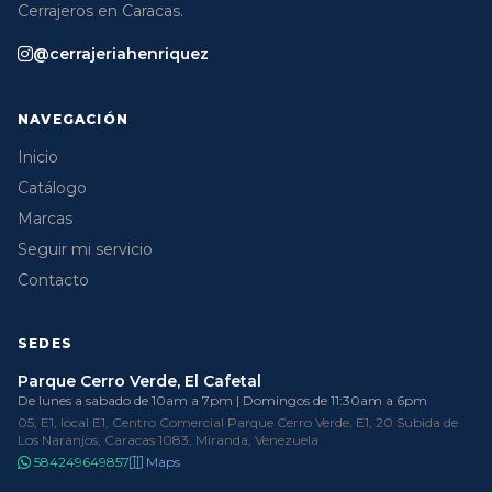
Cerrajeros en Caracas.
@cerrajeriahenriquez
NAVEGACIÓN
Inicio
Catálogo
Marcas
Seguir mi servicio
Contacto
SEDES
Parque Cerro Verde, El Cafetal
De lunes a sabado de 10am a 7pm | Domingos de 11:30am a 6pm
05, E1, local E1, Centro Comercial Parque Cerro Verde, E1, 20 Subida de
Los Naranjos, Caracas 1083, Miranda, Venezuela
584249649857
Maps