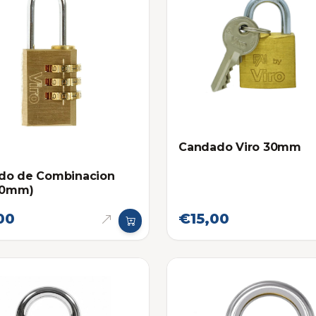
Candado Viro 30mm
do de Combinacion
30mm)
00
€15,00