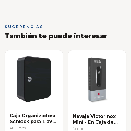
SUGERENCIAS
También te puede interesar
Caja Organizadora
Navaja Victorinox
Schlock para Llaves
Mini - En Caja de
con Cerradura
Regalo
40 Llaves
Negro