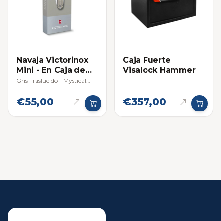
Navaja Victorinox
Caja Fuerte
Mini - En Caja de
Visalock Hammer
Regalo
Gris Traslucido - Mystical
Morning
€55,00
€357,00