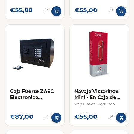
Negra
€55,00
€55,00
Caja Fuerte ZASC
Navaja Victorinox
Electronica
Mini - En Caja de
Pequeña
Regalo
Rojo Clasico - Style Icon
€87,00
€55,00