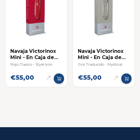
Navaja Victorinox
Navaja Victorinox
Mini - En Caja de
Mini - En Caja de
Regalo
Regalo
Rojo Clasico - Style Icon
Gris Traslucido - Mystical
Morning
€55,00
€55,00