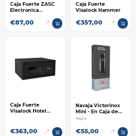
Caja Fuerte ZASC
Caja Fuerte
Electronica
Visalock Hammer
Pequeña
€87,00
€357,00
Caja Fuerte
Navaja Victorinox
Visalock Hotel
Mini - En Caja de
Hammer
Regalo
Negro
€363,00
€55,00