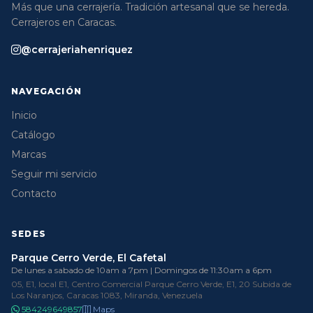
Más que una cerrajería. Tradición artesanal que se hereda.
Cerrajeros en Caracas.
@cerrajeriahenriquez
NAVEGACIÓN
Inicio
Catálogo
Marcas
Seguir mi servicio
Contacto
SEDES
Parque Cerro Verde, El Cafetal
De lunes a sabado de 10am a 7pm | Domingos de 11:30am a 6pm
05, E1, local E1, Centro Comercial Parque Cerro Verde, E1, 20 Subida de
Los Naranjos, Caracas 1083, Miranda, Venezuela
584249649857
Maps