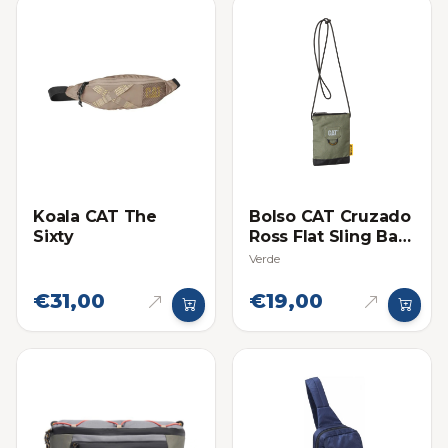
Koala CAT The
Bolso CAT Cruzado
Sixty
Ross Flat Sling Bag
Pequeño
Verde
€31,00
€19,00