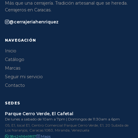
Más que una cerrajería. Tradición artesanal que se hereda.
Cerrajeros en Caracas.
@cerrajeriahenriquez
NAVEGACIÓN
Inicio
Catálogo
Marcas
Seguir mi servicio
Contacto
SEDES
Parque Cerro Verde, El Cafetal
De lunes a sabado de 10am a 7pm | Domingos de 11:30am a 6pm
05, E1, local E1, Centro Comercial Parque Cerro Verde, E1, 20 Subida de
Los Naranjos, Caracas 1083, Miranda, Venezuela
584249649857
Maps