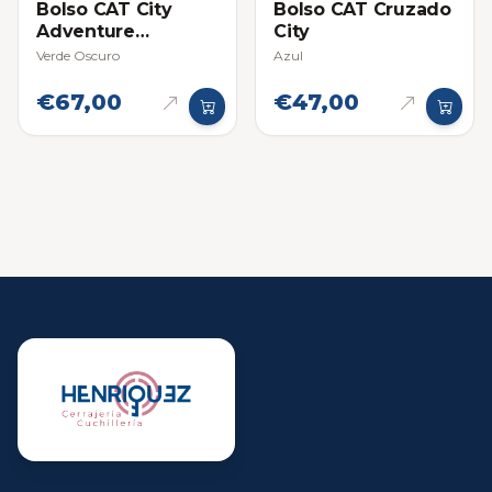
Bolso CAT City
Bolso CAT Cruzado
Adventure
City
Backpack
Verde Oscuro
Azul
€67,00
€47,00