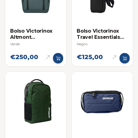
Bolso Victorinox
Bolso Victorinox
Altmont
Travel Essentials
Professional City
City Pouch
Verde
Negro
Laptop
€250,00
€125,00