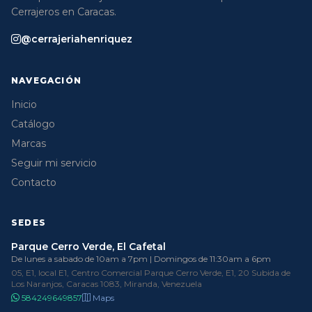
Cerrajeros en Caracas.
@cerrajeriahenriquez
NAVEGACIÓN
Inicio
Catálogo
Marcas
Seguir mi servicio
Contacto
SEDES
Parque Cerro Verde, El Cafetal
De lunes a sabado de 10am a 7pm | Domingos de 11:30am a 6pm
05, E1, local E1, Centro Comercial Parque Cerro Verde, E1, 20 Subida de
Los Naranjos, Caracas 1083, Miranda, Venezuela
584249649857
Maps