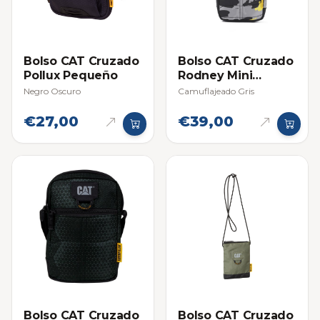
Bolso CAT Cruzado
Bolso CAT Cruzado
Pollux Pequeño
Rodney Mini
Shoulder Bag
Negro Oscuro
Camuflajeado Gris
€27,00
€39,00
Bolso CAT Cruzado
Bolso CAT Cruzado