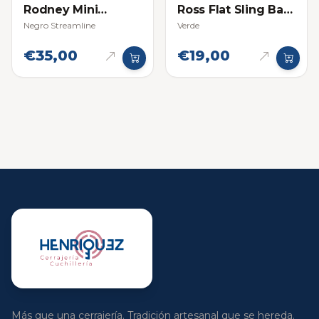
Rodney Mini
Ross Flat Sling Bag
Shoulder Bag
Pequeño
Negro Streamline
Verde
€35,00
€19,00
Más que una cerrajería. Tradición artesanal que se hereda.