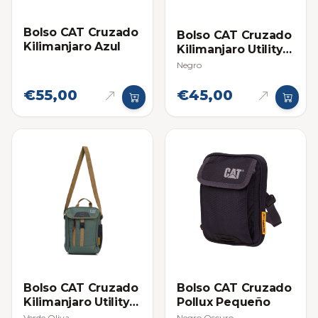
Bolso CAT Cruzado
Bolso CAT Cruzado
Kilimanjaro Azul
Kilimanjaro Utility
Bag
Negro
€55,00
€45,00
Bolso CAT Cruzado
Bolso CAT Cruzado
Kilimanjaro Utility
Pollux Pequeño
Bag
Verde Oliva
Negro Oscuro