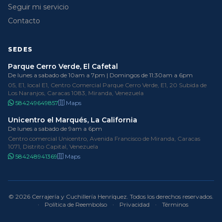
Seguir mi servicio
Contacto
SEDES
Parque Cerro Verde, El Cafetal
De lunes a sabado de 10am a 7pm | Domingos de 11:30am a 6pm
05, E1, local E1, Centro Comercial Parque Cerro Verde, E1, 20 Subida de
Los Naranjos, Caracas 1083, Miranda, Venezuela
584249649857
Maps
Unicentro el Marqués, La California
De lunes a sabado de 9am a 6pm
Centro comercial Unicentro, Avenida Francisco de Miranda, Caracas
1071, Distrito Capital, Venezuela
584248941369
Maps
© 2026 Cerrajería y Cuchillería Henríquez. Todos los derechos reservados.
·
Política de Reembolso
·
Privacidad
·
Términos