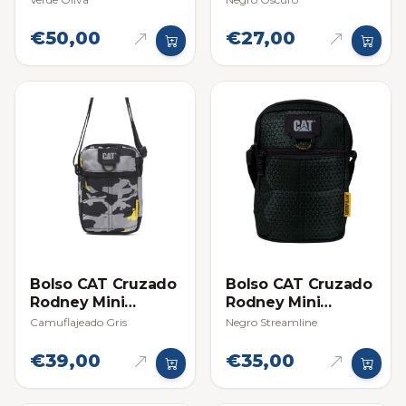
€50,00
€27,00
Bolso CAT Cruzado
Bolso CAT Cruzado
Rodney Mini
Rodney Mini
Shoulder Bag
Shoulder Bag
Camuflajeado Gris
Negro Streamline
€39,00
€35,00