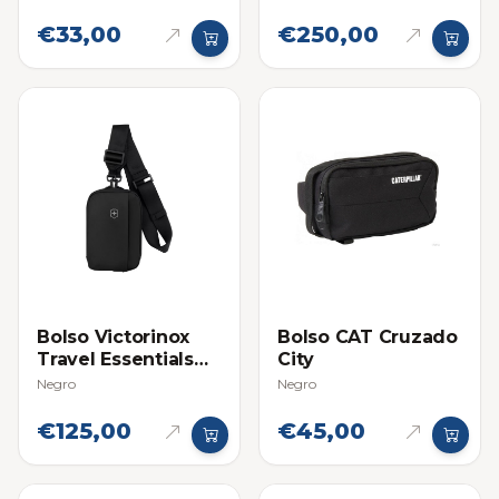
Laptop
€33,00
€250,00
Bolso Victorinox
Bolso CAT Cruzado
Travel Essentials
City
City Pouch
Negro
Negro
€125,00
€45,00