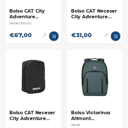
Bolso CAT City
Bolso CAT Neceser
Adventure
City Adventure
Backpack
Azul
Verde Oscuro
€67,00
€31,00
Bolso CAT Neceser
Bolso Victorinox
City Adventure
Altmont
Negro
Professional City
Verde