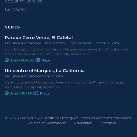
Seguir mi servicio
Contacto
SEDES
Parque Cerro Verde, El Cafetal
De lunes a sabado de 10am a 7pm | Domingos de 11:30am a 6pm
05, E1, local E1, Centro Comercial Parque Cerro Verde, E1, 20 Subida de
Los Naranjos, Caracas 1083, Miranda, Venezuela
584249649857
Maps
Unicentro el Marqués, La California
De lunes a sabado de 9am a 6pm
Centro comercial Unicentro, Avenida Francisco de Miranda, Caracas
1071, Distrito Capital, Venezuela
584248941369
Maps
© 2026 Cerrajería y Cuchillería Henríquez. Todos los derechos reservados.
·
Política de Reembolso
·
Privacidad
·
Términos