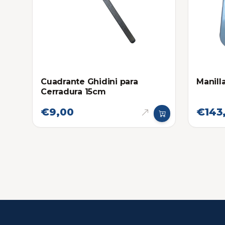
Cuadrante Ghidini para
Manill
Cerradura 15cm
€9,00
€143