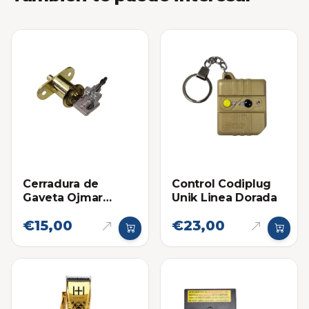
Cerradura de
Control Codiplug
Gaveta Ojmar
Unik Linea Dorada
27mm de Pulsar
€15,00
€23,00
Dorada