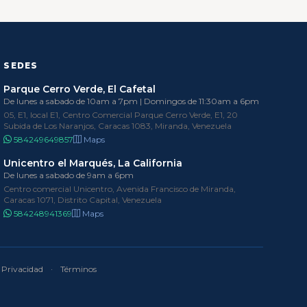
SEDES
Parque Cerro Verde, El Cafetal
De lunes a sabado de 10am a 7pm | Domingos de 11:30am a 6pm
05, E1, local E1, Centro Comercial Parque Cerro Verde, E1, 20
Subida de Los Naranjos, Caracas 1083, Miranda, Venezuela
584249649857
Maps
Unicentro el Marqués, La California
De lunes a sabado de 9am a 6pm
Centro comercial Unicentro, Avenida Francisco de Miranda,
Caracas 1071, Distrito Capital, Venezuela
584248941369
Maps
Privacidad
·
Términos