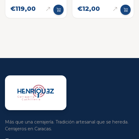
12000 mAh negro
mAh
€119,00
€12,00
Más que una cerrajería. Tradición artesanal que se hereda.
Cerrajeros en Caracas.