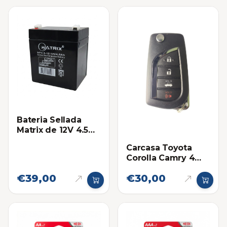
Bateria Sellada
Matrix de 12V 4.5
Ah
Carcasa Toyota
Corolla Camry 4
botones pila
€39,00
€30,00
sellada