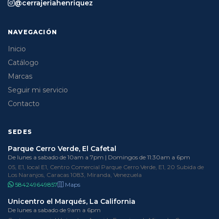
@cerrajeriahenriquez
NAVEGACIÓN
Inicio
Catálogo
Marcas
Seguir mi servicio
Contacto
SEDES
Parque Cerro Verde, El Cafetal
De lunes a sabado de 10am a 7pm | Domingos de 11:30am a 6pm
05, E1, local E1, Centro Comercial Parque Cerro Verde, E1, 20 Subida de
Los Naranjos, Caracas 1083, Miranda, Venezuela
584249649857
Maps
Unicentro el Marqués, La California
De lunes a sabado de 9am a 6pm