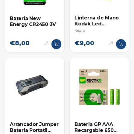
Linterna de Mano
Bateria New
Kodak Led
Energy CR2450 3V
Flashlight 9 con
Negro
Baterias AAA
€8,00
€9,00
Arrancador Jumper
Bateria GP AAA
Bateria Portatil
Recargable 650