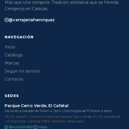
Más que una cerrajería. Tradición artesanal que se hereda.
Cerrajeros en Caracas.
@cerrajeriahenriquez
NAVEGACIÓN
Inicio
Catálogo
Marcas
Seguir mi servicio
Contacto
SEDES
Parque Cerro Verde, El Cafetal
De lunes a sabado de 10am a 7pm | Domingos de 11:30am a 6pm
05, E1, local E1, Centro Comercial Parque Cerro Verde, E1, 20 Subida de
Los Naranjos, Caracas 1083, Miranda, Venezuela
584249649857
Maps