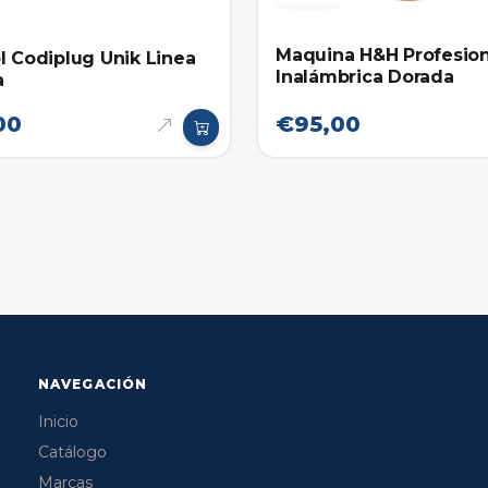
Maquina H&H Profesion
l Codiplug Unik Linea
Inalámbrica Dorada
a
00
€95,00
NAVEGACIÓN
Inicio
Catálogo
Marcas