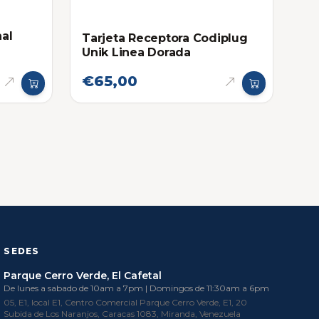
al
Tarjeta Receptora Codiplug
Unik Linea Dorada
€65,00
SEDES
Parque Cerro Verde, El Cafetal
De lunes a sabado de 10am a 7pm | Domingos de 11:30am a 6pm
05, E1, local E1, Centro Comercial Parque Cerro Verde, E1, 20
Subida de Los Naranjos, Caracas 1083, Miranda, Venezuela