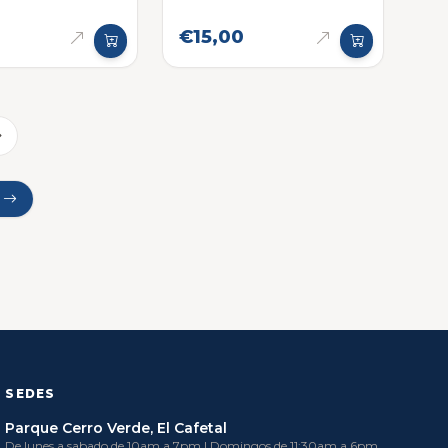
€15,00
r
SEDES
Parque Cerro Verde, El Cafetal
De lunes a sabado de 10am a 7pm | Domingos de 11:30am a 6pm