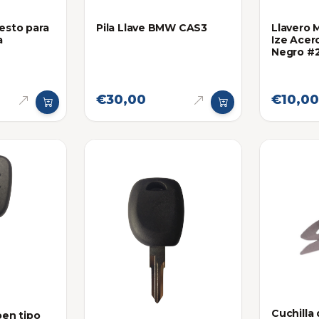
esto para
Pila Llave BMW CAS3
Llavero 
a
Ize Acer
Negro #
€30,00
€10,00
Cuchilla
oen tipo