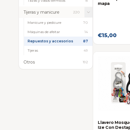
Tazas y vasos térmicos
8
mapa
Tijeras y manicure
220
Manicure y pedicure
70
Máquinas de afeitar
14
€15,00
Repuestos y accesorios
87
Tijeras
49
Otros
192
Llavero Mosqu
Ize Con Desta