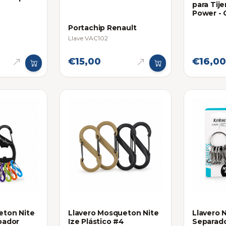
para Tije
Power - 
Portachip Renault
Llave VAC102
€15,00
€16,00
eton Nite
Llavero Mosqueton Nite
Llavero 
pador
Ize Plástico #4
Separad