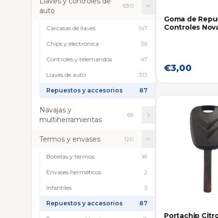
Llaves y controles de
630
auto
Goma de Repu
Controles Nov
Carcasas de llaves
147
Chips y electrónica
36
Controles y telemandos
47
€3,00
Llaves de auto
313
Repuestos y accesorios
87
Navajas y
69
multiherramientas
Termos y envases
120
Botellas y termos
18
Envases herméticos
2
Infantiles
5
Repuestos y accesorios
87
Portachip Citr