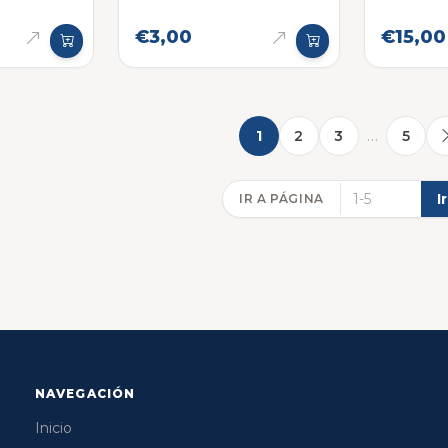
€3,00
€15,00
…
1
2
3
5
I
IR A PÁGINA
NAVEGACIÓN
Inicio