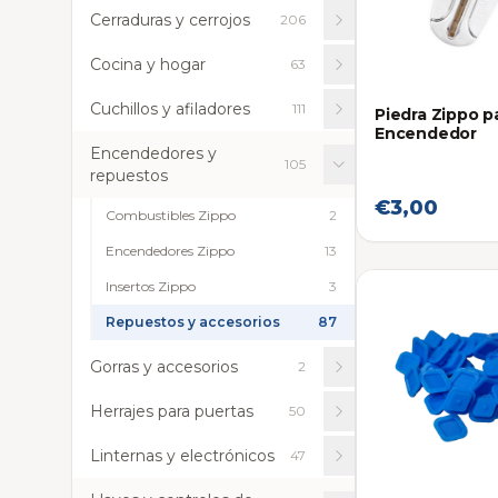
Cerraduras y cerrojos
206
Cocina y hogar
63
Cuchillos y afiladores
111
Piedra Zippo p
Encendedor
Encendedores y
105
repuestos
€3,00
Combustibles Zippo
2
Encendedores Zippo
13
Insertos Zippo
3
Repuestos y accesorios
87
Gorras y accesorios
2
Herrajes para puertas
50
Linternas y electrónicos
47