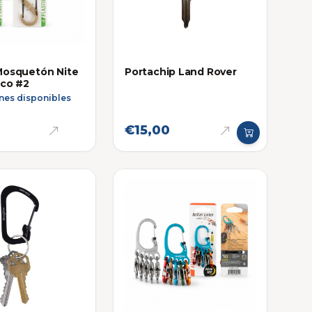
Mosquetón Nite
Portachip Land Rover
ico #2
nes disponibles
€15,00