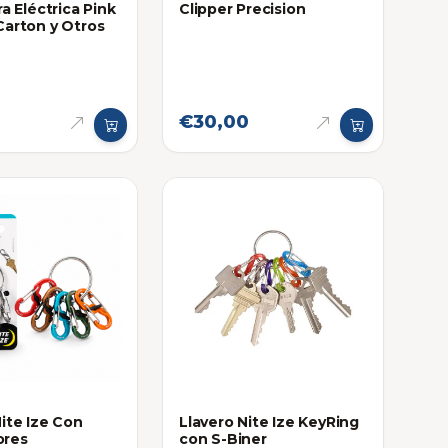
ra Eléctrica Pink
Clipper Precision
Carton y Otros
€30,00
Nite Ize Con
Llavero Nite Ize KeyRing
ores
con S-Biner