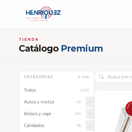
TIENDA
Catálogo
Premium
CATEGORÍAS
✕ Todo
Todos
2099
Autos y motos
97
Bolsos y viaje
109
Candados
78