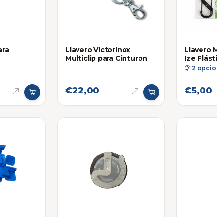
ara
Llavero Victorinox
Llavero 
Multiclip para Cinturon
Ize Plást
2 opcio
€22,00
€5,00